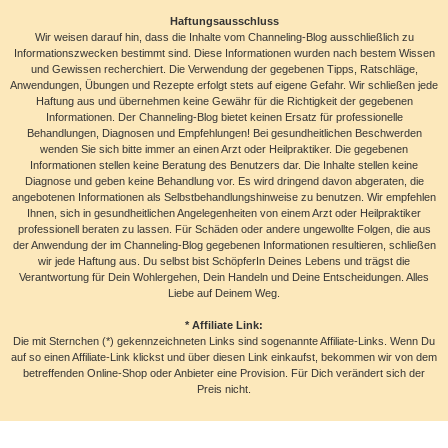
Haftungsausschluss
Wir weisen darauf hin, dass die Inhalte vom Channeling-Blog ausschließlich zu
Informationszwecken bestimmt sind. Diese Informationen wurden nach bestem Wissen
und Gewissen recherchiert. Die Verwendung der gegebenen Tipps, Ratschläge,
Anwendungen, Übungen und Rezepte erfolgt stets auf eigene Gefahr. Wir schließen jede
Haftung aus und übernehmen keine Gewähr für die Richtigkeit der gegebenen
Informationen. Der Channeling-Blog bietet keinen Ersatz für professionelle
Behandlungen, Diagnosen und Empfehlungen! Bei gesundheitlichen Beschwerden
wenden Sie sich bitte immer an einen Arzt oder Heilpraktiker. Die gegebenen
Informationen stellen keine Beratung des Benutzers dar. Die Inhalte stellen keine
Diagnose und geben keine Behandlung vor. Es wird dringend davon abgeraten, die
angebotenen Informationen als Selbstbehandlungshinweise zu benutzen. Wir empfehlen
Ihnen, sich in gesundheitlichen Angelegenheiten von einem Arzt oder Heilpraktiker
professionell beraten zu lassen. Für Schäden oder andere ungewollte Folgen, die aus
der Anwendung der im Channeling-Blog gegebenen Informationen resultieren, schließen
wir jede Haftung aus. Du selbst bist SchöpferIn Deines Lebens und trägst die
Verantwortung für Dein Wohlergehen, Dein Handeln und Deine Entscheidungen. Alles
Liebe auf Deinem Weg.
* Affiliate Link:
Die mit Sternchen (*) gekennzeichneten Links sind sogenannte Affiliate-Links. Wenn Du
auf so einen Affiliate-Link klickst und über diesen Link einkaufst, bekommen wir von dem
betreffenden Online-Shop oder Anbieter eine Provision. Für Dich verändert sich der
Preis nicht.